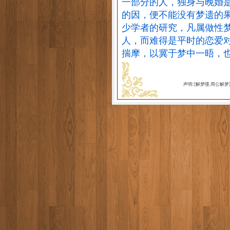
一部分的人，独身与晚婚
的因，便不能没有梦遗的
少学者的研究，凡属做性
人，而难得是平时的恋爱
揣摩，以冀于梦中一晤，
声明:[解梦喽.周公解梦